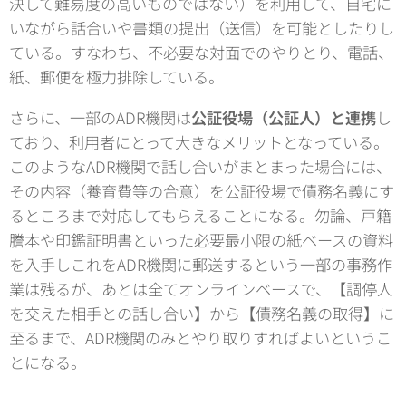
決して難易度の高いものではない）を利用して、自宅に
いながら話合いや書類の提出（送信）を可能としたりし
ている。すなわち、不必要な対面でのやりとり、電話、
紙、郵便を極力排除している。
さらに、一部のADR機関は
公証役場（公証人）と連携
し
ており、利用者にとって大きなメリットとなっている。
このようなADR機関で話し合いがまとまった場合には、
その内容（養育費等の合意）を公証役場で債務名義にす
るところまで対応してもらえることになる。勿論、戸籍
謄本や印鑑証明書といった必要最小限の紙ベースの資料
を入手しこれをADR機関に郵送するという一部の事務作
業は残るが、あとは全てオンラインベースで、【調停人
を交えた相手との話し合い】から【債務名義の取得】に
至るまで、ADR機関のみとやり取りすればよいというこ
とになる。