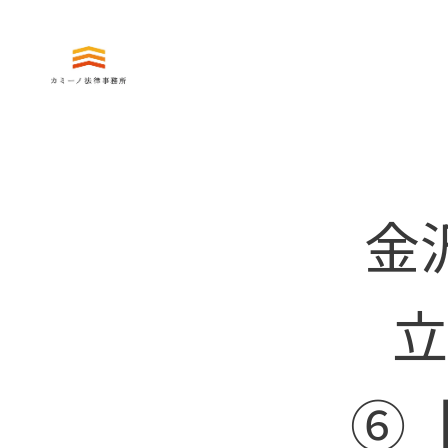
金
立
⑥