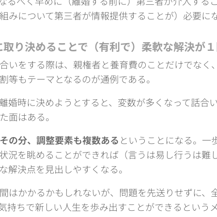
なるべく早めに（離婚する前に）第三者が介入する
組みについて第三者が情報提供することが）必要に
に取り決めることで（有利で）柔軟な解決が１
合いをする際は、親権者と養育費のことだけでなく、
割等もテーマとなるのが通例である。
離婚時に決めようとすると、変数が多くなって話合
た面はある。
その分、調整要素も複数ある
ということになる。一
状況を眺めることができれば（言うは易し行うは難
な解決点を見出しやすくなる。
間はかかるかもしれないが、問題を先送りせずに、
気持ちで新しい人生を歩み出すことができるという