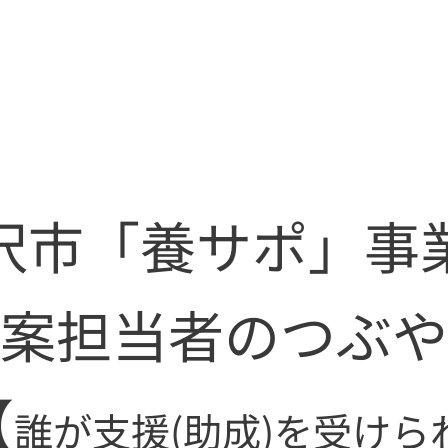
沢市「養サポ」
案担当者のつぶや
【
誰が支援(助成)を受けら